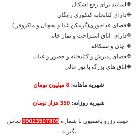
🔶اساتید برای رفع اشکال
🔷دارای کتابخانه کنکوری رایگان
🔶فضای غذاخوری(گرمکن غذا و یخچال و ماکروفر )
🔷دارای اتاق استراحت و نماز خانه
🔶 چای و نسکافه
🔷فضای پذیرش و کتابخانه و حضور و غیاب
🔶اتاق های بزرگ با نور عالی
شهریه ماهانه:
8 میلیون تومان
شهریه روزانه:
350 هزار تومان
جهت رزرو پانسیون با شماره
09023507805
تماس
بگیرید.