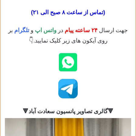
(تماس از ساعت ۸ صبح الی ۲۱)
جهت ارسال
۲۴ ساعته پیام
در
واتس اپ
و
تلگرام
بر
روی آیکون های زیر کلیک نمایید.👇
🔻گالری تصاویر پانسیون سعادت آباد🔻