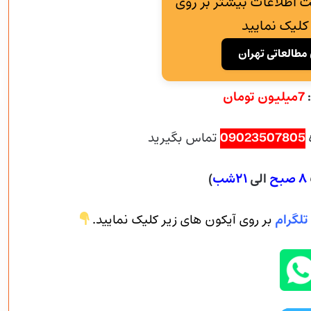
 اطلاعات بیشتر بر روی
کلیک نمایید
مطالعاتی تهران
7میلیون تومان
09023507805
تماس بگیرید
۸ صبح
الی
۲۱شب
)
تلگرام
بر روی آیکون های زیر کلیک نمایید.