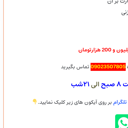
رت بر آن
نی
09023507805
تماس بگیرید
صبح
الی
۲۱شب
تلگرام
بر روی آیکون های زیر کلیک نمایید.