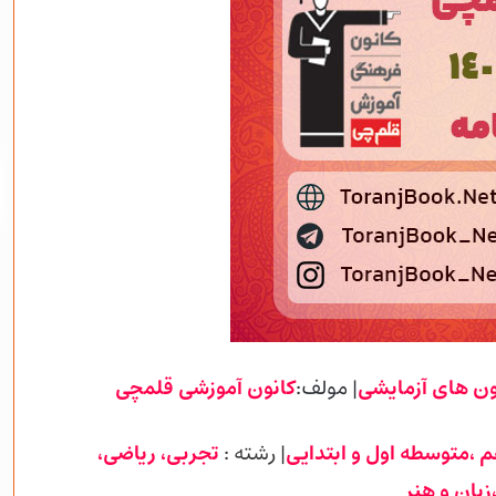
ن
های آزمایشی
| مولف:
کانون آموزشی
قلمچی
م ،متوسطه اول و ابتدایی
| رشته :
تجربی
، ریاضی،
زبان و هنر