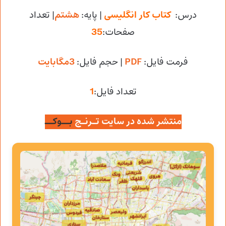
درس:
کتاب کار انگلیسی
| پایه:
هشتم
| تعداد
صفحات:
35
فرمت فایل:
PDF
| حجم فایل
:
3مگابایت
تعداد فایل:
1
منتشر شده در سایت تـرنـج
بــوکــ