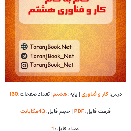
درس:
کار و فناوری
| پایه:
هشتم
| تعداد صفحات:
160
فرمت فایل:
PDF
| حجم فایل
:
43مگابایت
تعداد فایل:
1