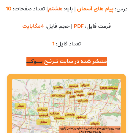
درس:
پیام های آسمان
| پایه:
هشتم
| تعداد صفحات:
10
فرمت فایل:
PDF
| حجم فایل
:
4مگابایت
تعداد فایل:
1
منتشر شده در سایت تـرنـج
بــوکــ