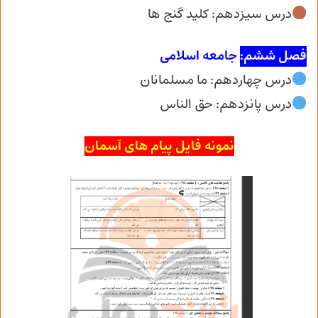
درس سیزدهم: کلید گنج ها
فصل ششم:
جامعه اسلامی
درس چهاردهم: ما مسلمانان
درس پانزدهم: حق الناس
نمونه فایل پیام های آسمان