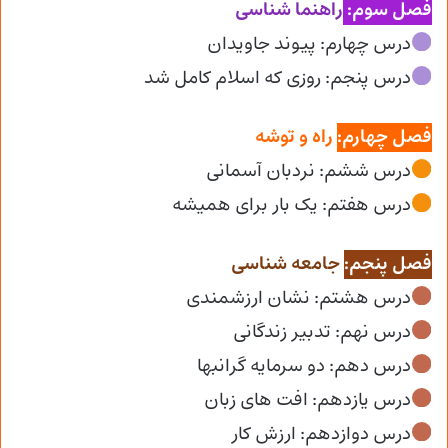
فصل سوم:
راهنما شناسی
درس چهارم: پیوند جاویدان
درس پنجم: روزی که اسلام کامل شد
فصل چهارم:
راه و توشه
درس ششم: نردبان آسمانی
درس هفتم: یک بار برای همیشه
فصل پنجم:
جامعه شناسی
درس هشتم: نشان ارزشمندی
درس نهم: تدبیر زندگانی
درس دهم: دو سرمایه گرانبها
درس یازدهم: افت های زبان
درس دوازدهم: ارزش کار