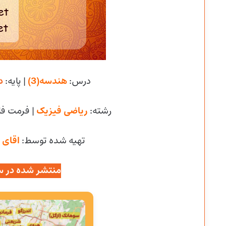
درس:
هندسه(3)
| پایه:
د
رشته:
ریاضی فیزیک
| فرمت فا
تهیه شده توسط:
اقای ا
منتشر شده در س