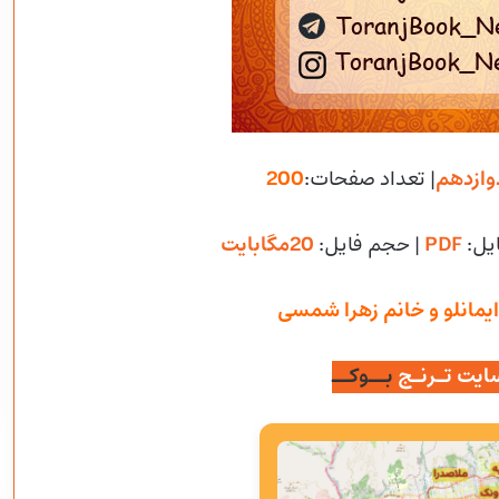
وازدهم
| تعداد صفحات:
200
یل:
PDF
| حجم فایل
:
20مگابایت
یمانلو و خانم زهرا شمسی
ایت تـرنـج
بــوکــ