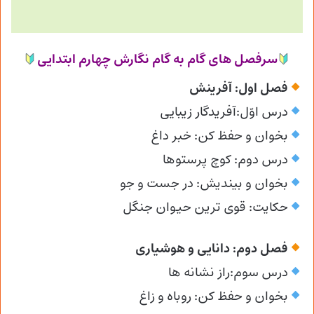
سرفصل های گام به گام نگارش چهارم ابتدایی
فصل اول: آفرینش
درس اوّل:آفریدگار زیبایی
بخوان و حفظ کن: خبر داغ
درس دوم: کوچ پرستوها
بخوان و بیندیش: در جست و جو
حکایت: قوی ترین حیوان جنگل
فصل دوم: دانایی و هوشیاری
درس سوم:راز نشانه ها
بخوان و حفظ کن: روباه و زاغ