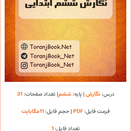
درس:
نگارش
| پایه:
ششم
| تعداد صفحات:
31
فرمت فایل:
PDF
| حجم فایل
:
11مگابایت
تعداد فایل:
1