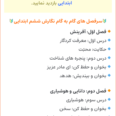
ابتدایی
بازدید نمایید.
سرفصل های گام به گام نگارش ششم ابتدایی
فصل اوّل: آفرینش
درس اوّل: معرفت کردگار
حکایت: محبّت
درس دوم: پنجره های شناخت
بخوان و حفظ کن: ای مادر عزیز
بخوان و بیندیش: هده
د
فصل دوم: دانایی و هوشیاری
درس سوم: هوشیاری
بخوان و حفظ کن: سخن