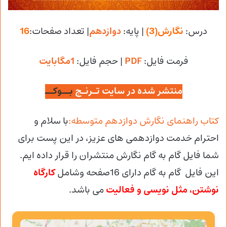
درس:
نگارش(3)
| پایه:
دوازدهم
| تعداد صفحات:
16
فرمت فایل:
PDF
| حجم فایل
:
1مگابایت
منتشر شده در سایت تـرنـج
بــوکــ
کتاب راهنمای نگارش دوازدهم متوسطه:
با سلام و
احترام خدمت دوازدهمی های عزیز، در این پست برای
شما فایل گام به گام نگارش منتشران را قرار داده ایم.
این فایل گام به گام دارای 16صفحه وشامل
کارگاه
نوشتن، مثل نویسی و فعالیت
می باشد.