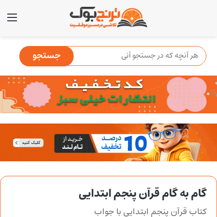
منو
گام به گام قرآن پنجم ابتدایی
کتاب قرآن پنجم ابتدایی با جواب