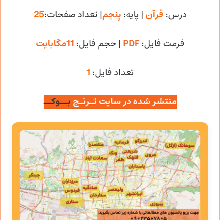
درس:
قرآن
| پایه:
پنجم
| تعداد صفحات:
25
فرمت فایل:
PDF
| حجم فایل
:
11مگابایت
تعداد فایل:
1
منتشر شده در سایت تـرنـج
بــوکــ