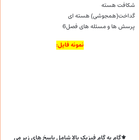
شکافت هسته
گداخت(همجوشی) هسته ای
پرسش ها و مسئله های فصل6
نمونه فایل:
⚜گام به گام فیزیک بالا شامل پاسخ های زیر می