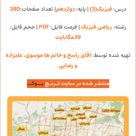
درس:
فیزیک(3)
| پایه:
دوازدهم
| تعداد صفحات:
380
رشته:
ریاضی فیزیک
| فرمت فایل:
PDF
| حجم فایل
:
39مگابایت
تهیه شده توسط:
اقای راسخ و خانم ها موسوی، علیزاده
و رضایی
منتشر شده در سایت تـرنـج
بــوکــ