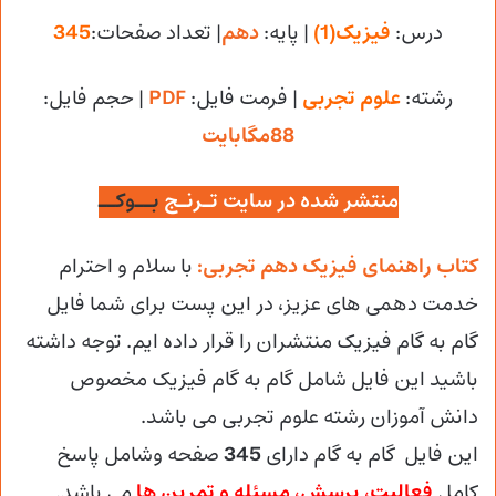
درس:
فیزیک(1)
| پایه:
دهم
| تعداد صفحات:
345
رشته:
علوم تجربی
| فرمت فایل:
PDF
| حجم فایل
:
88مگابایت
منتشر شده در سایت تـرنـج
بــوکــ
کتاب راهنمای فیزیک دهم تجربی:
با سلام و احترام
خدمت دهمی های عزیز، در این پست برای شما فایل
گام به گام فیزیک منتشران
را قرار داده ایم. توجه داشته
باشید این فایل شامل گام به گام فیزیک مخصوص
دانش آموزان رشته علوم تجربی می باشد.
این فایل گام به گام دارای
345
صفحه وشامل پاسخ
کامل
فعالیت، پرسش
، مسئله و تمرین ها
می باشد.