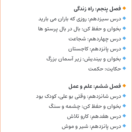
فصل پنجم: راه زندگی
درس سیزدهم: روزی که باران می بارید
بخوان و حفظ کن: بال در بال پرستو ها
درس چهاردهم: شجاعت
درس پانزدهم: کاجستان
بخوان و بیندیش: زیر آسمان بزرگ
حکایت: حکمت
فصل ششم: علم و عمل
درس شانزدهم: وقتی بو علی، کودک بود
بخوان و حفظ کن: چشمه و سنگ
درس هفدهم: کارو تلاش
درس پانزدهم: شیر و موش