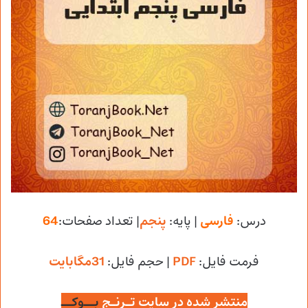
درس:
فارسی
| پایه:
پنجم
| تعداد صفحات:
64
فرمت فایل:
PDF
| حجم فایل
:
31مگابایت
منتشر شده در سایت تـرنـج
بــوکــ