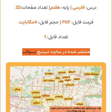
درس:
فارسی
| پایه:
هفتم
| تعداد صفحات:
22
فرمت فایل:
PDF
| حجم فایل
:
4مگابایت
تعداد فایل:
1
منتشر شده در سایت تـرنـج
بــوکــ