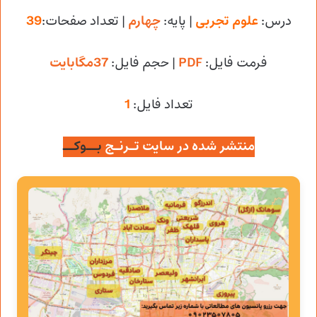
درس:
علوم تجربی
| پایه:
چهارم
| تعداد صفحات:
39
فرمت فایل:
PDF
| حجم فایل
:
37مگابایت
تعداد فایل:
1
منتشر شده در سایت تـرنـج
بــوکــ