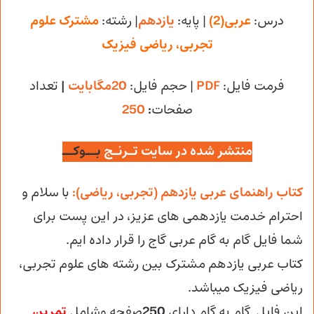
درس:
عربی(2)
| پایه:
یازدهم
| رشته:
مشترک علوم
تجربی، ریاضی فیزیک
فرمت فایل:
PDF
| حجم فایل
:
20مگابایت
|
تعداد
صفحات
:
250
منتشر شده در سایت تـرنـج
بــوکــ
کتاب راهنمای عربی یازدهم (تجربی، ریاضی):
با سلام و
احترام خدمت یازدهمی های عزیز، در این پست برای
شما فایل گام به گام عربی گاج را قرار داده ایم.
کتاب عربی یازدهم مشترک بین رشته های علوم تجربی،
ریاضی فیزیک میباشد.
این فایل گام به گام دارای
250
صفحه وشامل
تمرین