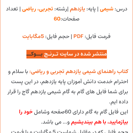
درس:
شیمی
| پایه:
یازدهم
|رشته:
تجربی، ریاضی
| تعداد
صفحات:
60
فرمت فایل:
PDF
| حجم فایل
:
5مگابایت
منتشر شده در سایت تـرنـج
بــوکــ
کتاب راهنمای شیمی یازدهم تجربی و ریاضی:
با سلام و
احترام خدمت دانش آموزان پایه یازدهم، در این پست
برای شما فایل های گام به گام شیمی یازدهم گاج را قرار
داده ایم.
این فایل گام به گام دارای 60صفحه وشامل
خود را
بیازمایید، با هم بیندیشیم
و… می باشد.
حجم فایلی که در مقابل شماست 5 مگابایت و با فرمت