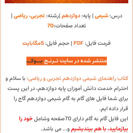
درس:
شیمی
| پایه:
دوازدهم
|رشته:
تجربی، ریاضی
|
تعداد صفحات:
70
فرمت فایل:
PDF
| حجم فایل
:
5مگابایت
منتشر شده در سایت تـرنـج
بــوکــ
کتاب راهنمای شیمی دوازدهم تجربی و ریاضی:
با سلام و
احترام خدمت دانش آموزان پایه دوازدهم، در این پست
برای شما فایل های گام به گام شیمی دوازدهم گاج را
قرار داده ایم.
این فایل گام به گام دارای 70صفحه وشامل
خود را
بیازمایید، با هم بیندیشیم
و… می باشد.