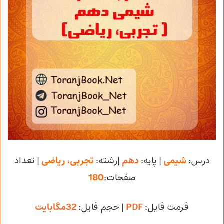
درس:
شیمی
| پایه:
دهم
|رشته:
تجربی، ریاضی
| تعداد
صفحات:
180
فرمت فایل:
PDF
| حجم فایل
:
32مگابایت