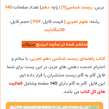
درس:
زیست شناسی(1)
| پایه:
دهم
| تعداد صفحات:
140
رشته:
علوم تجربی
| فرمت فایل:
PDF
| حجم فایل
:
39مگابایت
منتشر شده در سایت تـرنـج
بــوکــ
کتاب راهنمای زیست شناسی دهم تجربی:
با سلام و
احترام خدمت دهمی های عزیز، در این پست برای شما
فایل گام به گام زیست منتشران را قرار داده ایم.
این فایل گام به گام دارای
140
صفحه وشامل
فعالیت
های کل کتاب
می باشد.