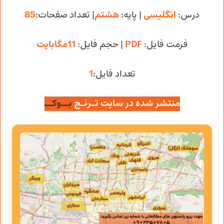
درس:
انگلیسی
| پایه:
هشتم
| تعداد صفحات:
85
فرمت فایل:
PDF
| حجم فایل
:
11مگابایت
تعداد فایل:
1
منتشر شده در سایت تـرنـج
بــوکــ