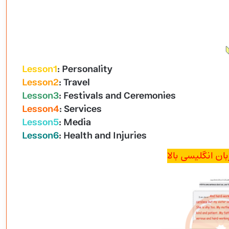
Lesson1
: Personality
Lesson2
: Travel
Lesson3
: Festivals and Ceremonies
Lesson4
: Services
Lesson5
: Media
Lesson6
: Health and Injuries
ان انگلیسی بالا