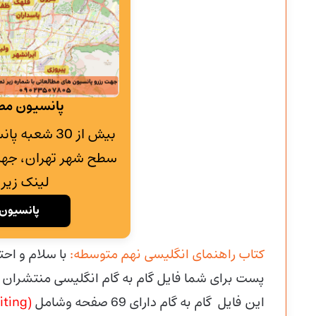
پانسیون مطا
بیش از 30 شع
سطح شهر تهران، جهت
لینک زیر 
پانسیون 
کتاب راهنمای انگلیسی نهم متوسطه:
با سلام و اح
پست برای شما فایل گام به گام انگلیسی منتشران را 
این فایل گام به گام دارای 69 صفحه وشامل
(Speaking and writing)(Your conversation)