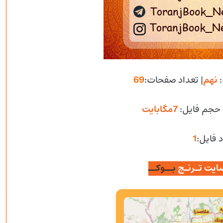
:
نهم
| تعداد صفحات:
69
 حجم فایل
:
7مگابایت
 فایل:
1
ایت تـرنـج
بــوکــ