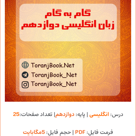
درس:
انگلیسی
| پایه:
دوازدهم
| تعداد صفحات:
25
فرمت فایل:
PDF
| حجم فایل
:
5مگابایت