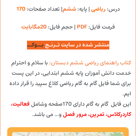
درس:
ریاضی
| پایه:
ششم
| تعداد صفحات:
170
فرمت فایل:
PDF
| حجم فایل
:
20مگابایت
منتشر شده در سایت تـرنـج
بــوکــ
کتاب راهنمای ریاضی ششم دبستان:
با سلام و احترام
خدمت دانش آموزان پایه ششم ابتدایی، در این پست
برای شما فایل گام به گام ریاضی کلاغ سپید را قرار داده
ایم.
این فایل گام به گام دارای 170صفحه وشامل
فعالیت،
کاردرکلاس، تمرین، مرور فصل
و… می باشد.