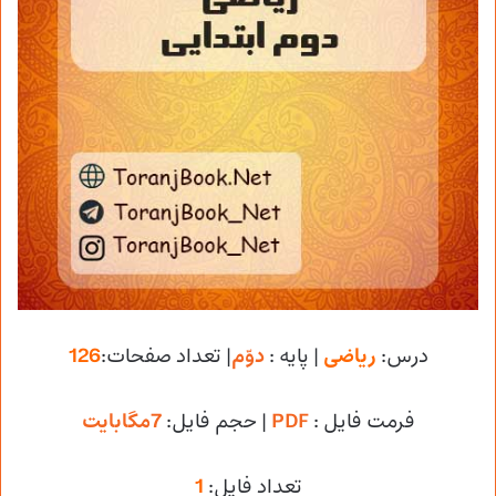
درس:
ریاضی
| پایه :
دوّم
| تعداد صفحات:
126
فرمت فایل :
PDF
| حجم فایل
:
7مگابایت
تعداد فایل:
1