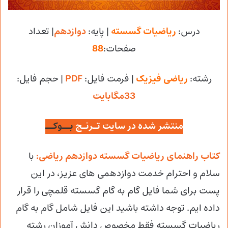
درس:
ریاضیات گسسته
| پایه:
دوازدهم
| تعداد
صفحات:
88
رشته:
ریاضی فیزیک
| فرمت فایل:
PDF
| حجم فایل
:
33مگابایت
منتشر شده در سایت تـرنـج
بــوکــ
کتاب راهنمای ریاضیات گسسته دوازدهم ریاضی:
با
سلام و احترام خدمت دوازدهمی های عزیز، در این
پست برای شما فایل گام به گام گسسته قلمچی
را قرار
داده ایم. توجه داشته باشید این فایل شامل گام به گام
ریاضیات گسسته فقط مخصوص دانش آموزان رشته