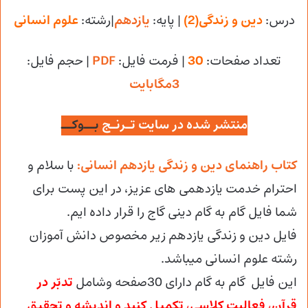
درس:
دین و زندگی(2)
| پایه:
یازدهم
|رشته:
علوم انسانی
تعداد صفحات:
30
| فرمت فایل:
PDF
| حجم فایل
:
3مگابایت
منتشر شده در سایت تـرنـج
بــوکــ
کتاب راهنمای دین و زندگی یازدهم انسانی:
با سلام و
احترام خدمت یازدهمی های عزیز، در این پست برای
شما فایل گام به گام دینی گاج را قرار داده ایم.
فایل دین و زندگی یازدهم زیر مخصوص دانش آموزان
رشته علوم انسانی میباشد.
این فایل گام به گام دارای 30صفحه وشامل
تدبّر در
قرآن، فعالیت کلاسی، تکمیل کنید و اندیشه و تحقیق