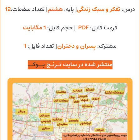
درس:
تفکر و سبک زندگی
| پایه:
هشتم
| تعداد صفحات:
12
فرمت فایل:
PDF
|
حجم فایل
:
1 مگابایت
مشترک:
پسران و دختران
|
تعداد فایل:
1
منتشر شده در سایت تـرنـج
بــوکــ