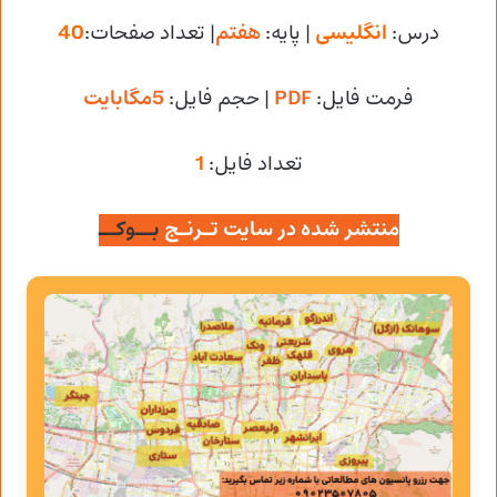
درس:
انگلیسی
| پایه:
هفتم
| تعداد صفحات:
40
فرمت فایل:
PDF
| حجم فایل
:
5مگابایت
تعداد فایل:
1
منتشر شده در سایت تـرنـج
بــوکــ