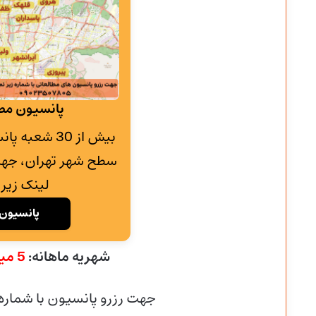
پانسیون مطا
بیش از 30 شع
سطح شهر تهران، جهت
لینک زیر 
پانسیون 
شهریه ماهانه:
5 میلیون و 300 هزار تومان
جهت رزرو پانسیون با شماره