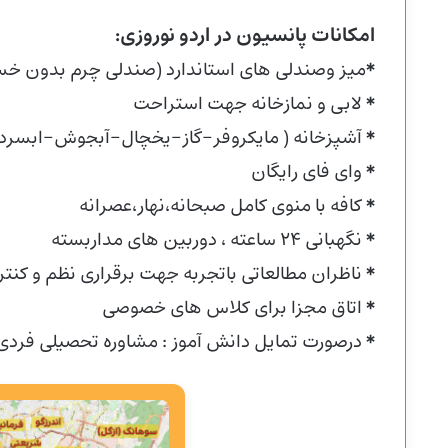
امکانات پانسیون در اردو نوروزی:
*
میز وصندلی های استاندارد (صندلی چرم بدون خستگی حتی بعد 
*
لابی و نمازخانه جهت استراحت
*
آشپزخانه ( مایکروفر-گاز-یخچال-آبجوش-ابسرد
*
وای فای رایگان
*
کافه با منوی کامل صبحانه،نهار،عصرانه
*
نگهبانی ۲۴ ساعته ، دوربین های مداربسته
*
ناظران مطالعاتی باتجربه جهت برقراری نظم و کنت
*
اتاق مجزا برای کلاس های خصوصی
*
درصورت تمایل دانش آموز : مشاوره تحصیلی فردی 