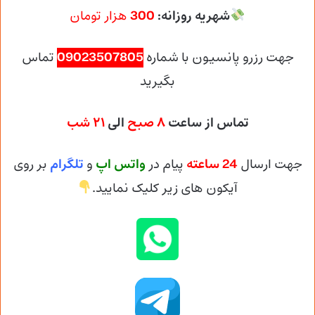
شهریه روزانه:
300
هزار تومان
جهت رزرو پانسیون با شماره
09023507805
تماس
بگیرید
تماس از ساعت
۸ صبح
الی
۲۱ شب
جهت ارسال
24 ساعته
پیام در
واتس اپ
و
تلگرام
بر روی
آیکون های زیر کلیک نمایید.