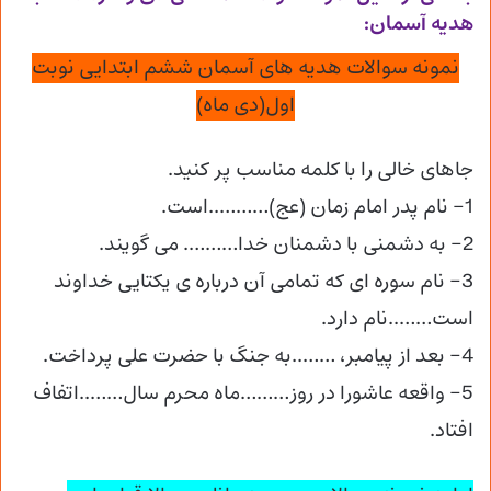
هدیه آسمان:
نمونه سوالات هدیه های آسمان ششم ابتدایی نوبت
اول(دی ماه)
جاهای خالی را با کلمه مناسب پر کنید.
1- نام پدر امام زمان (عج)………..است.
2- به دشمنی با دشمنان خدا………. می گویند.
3- نام سوره ای که تمامی آن درباره ی یکتایی خداوند
است……..نام دارد.
4- بعد از پیامبر، ……..به جنگ با حضرت علی پرداخت.
5- واقعه عاشورا در روز………ماه محرم سال……..اتفاف
افتاد.