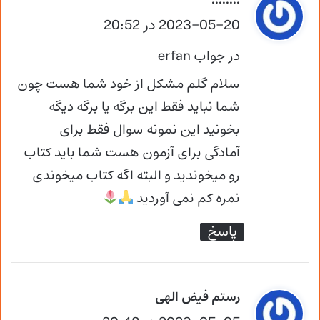
........
ف
2023-05-20 در 20:52
ت
در جواب erfan
:
سلام گلم مشکل از خود شما هست چون
شما نباید فقط این برگه یا برگه دیگه
بخونید این نمونه سوال فقط برای
آمادگی برای آزمون هست شما باید کتاب
رو میخوندید و البته اگه کتاب میخوندی
نمره کم نمی آوردید
پاسخ
گ
رستم فیض الهی