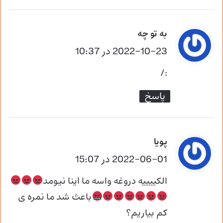
گ
به تو چه
ف
2022-10-23 در 10:37
ت
:/
:
پاسخ
گ
پویا
ف
2022-06-01 در 15:07
ت
الکییییه دروغه واسه ما اینا نیومد
:
باعث شد ما نمره ی
کم بیاریم؟