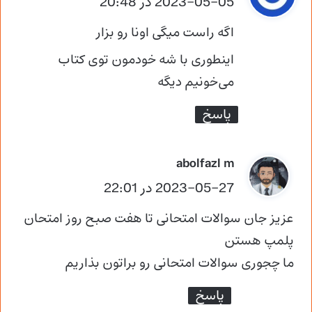
2023-05-05 در 20:48
ف
ت
اگه راست میگی اونا رو بزار
:
اینطوری با شه خودمون توی کتاب
می‌خونیم دیگه
پاسخ
گ
abolfazl m
ف
2023-05-27 در 22:01
ت
عزیز جان سوالات امتحانی تا هفت صبح روز امتحان
:
پلمپ هستن
ما چجوری سوالات امتحانی رو براتون بذاریم
پاسخ