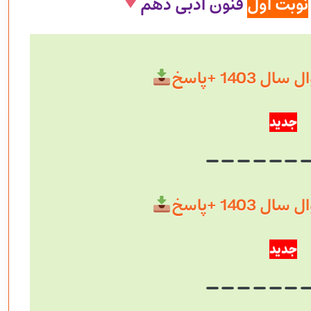
نوبت اول
فنون ادبی دهم
 1403 +پاسخ
جدید
 1403 +پاسخ
جدید