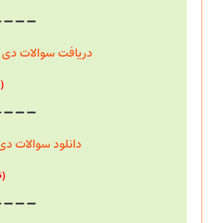
دریافت سوالات دی ماه 1403 به همرا
(
دانلود سوالات دی 1403+جواب تشری
(ن