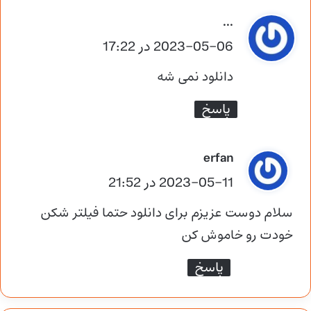
گ
...
ف
2023-05-06 در 17:22
ت
دانلود نمی شه
:
پاسخ
گ
erfan
ف
2023-05-11 در 21:52
ت
سلام دوست عزیزم برای دانلود حتما فیلتر شکن
:
خودت رو خاموش کن
پاسخ