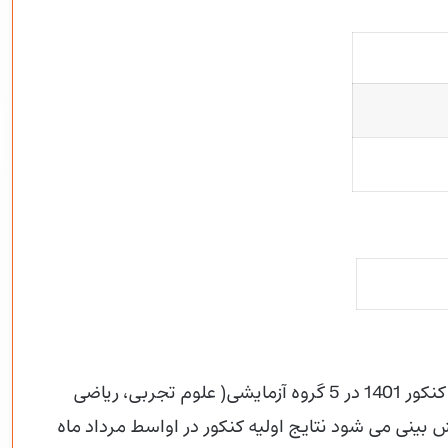
رئیس سازمان سنجش درباره پیش بینی اعلام نتایج کنکور 1401 در 5 گروه آزمایشی( علوم تجربی، ریاضی
بینی می شود نتایج اولیه کنکور در اواسط مرداد ماه