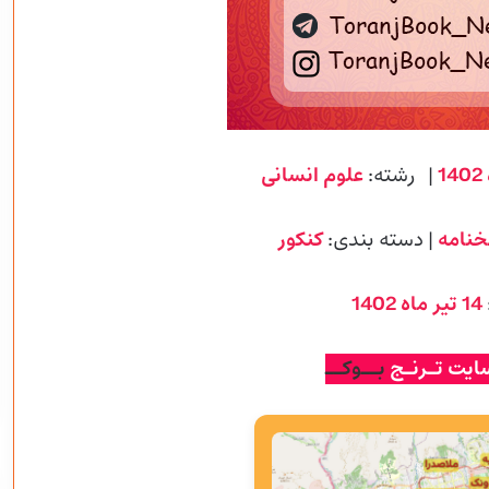
1
| رشته:
علوم انسانی
خنامه
| دسته بندی:
کنکور
14 تیر ماه 1402
ایت تـرنـج
بــوکــ