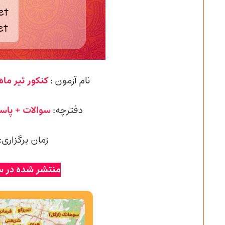
نام آزمون :
کنکور تیر ماه 402
دفترچه:
سوالات + پاس
زمان برگزاری:
منتشر شده در س