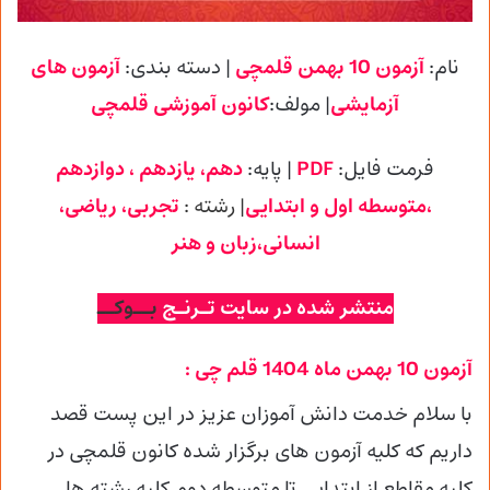
نام:
آزمون 10 بهمن قلمچی
| دسته بندی:
آزمون های
آزمایشی
| مولف:
کانون آموزشی
قلمچی
فرمت فایل:
PDF
| پایه
:
دهم، یازدهم ، دوازدهم
،متوسطه اول و ابتدایی
| رشته :
تجربی
، ریاضی،
انسانی،زبان و هنر
منتشر شده در سایت تـرنـج
بــوکــ
آزمون 10 بهمن ماه 1404 قلم چی :
با سلام خدمت دانش آموزان عزیز در این پست قصد
داریم که کلیه آزمون های برگزار شده کانون قلمچی در
کلیه مقاطع از ابتدایی تا متوسطه دوم کلیه رشته ها