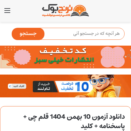
منو
دانلود آزمون 10 بهمن 1404 قلم چی +
پاسخنامه + کلید