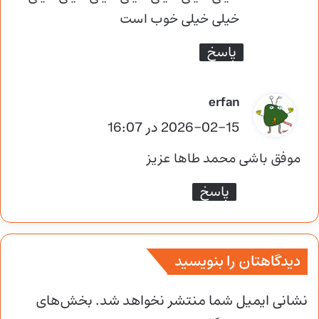
:
خیلی خیلی خوب است
پاسخ
گ
erfan
ف
2026-02-15 در 16:07
ت
موفق باشی محمد طاها عزیز
:
پاسخ
دیدگاهتان را بنویسید
نشانی ایمیل شما منتشر نخواهد شد.
بخش‌های