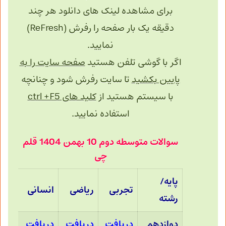
برای مشاهده لینک های دانلود هر چند
دقیقه یک بار صفحه را رفرش (ReFresh)
نمایید.
اگر با گوشی تلفن هستید
صفحه سایت را به
پایین بکشید
تا سایت رفرش شود و چنانچه
با سیستم هستید از
کلید های ctrl +F5
استفاده نمایید.
سوالات متوسطه دوم 10 بهمن 1404 قلم
چی
پایه/
تجربی
ریاضی
انسانی
رشته
دوازدهم
دریافت
دریافت
دریافت