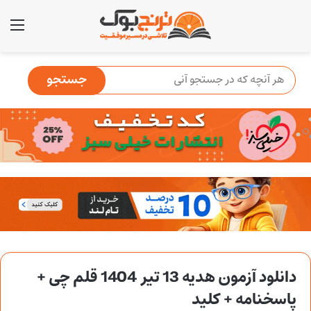
منو
دانلود آزمون هدیه 13 تیر 1404 قلم چی +
پاسخنامه + کلید