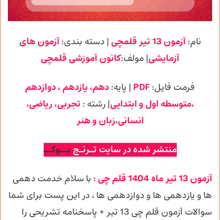
نام:
آزمون 13 تیر قلمچی
| دسته بندی:
آزمون های
آزمایشی
| مولف:
کانون آموزشی
قلمچی
فرمت فایل:
PDF
| پایه
:
دهم، یازدهم ، دوازدهم
،متوسطه اول و ابتدایی
| رشته :
تجربی
، ریاضی،
انسانی،زبان و هنر
منتشر شده در سایت تـرنـج
بــوکــ
آزمون 13 تیر ماه 1404 قلم چی :
با سلام خدمت دهمی
ها و یازدهمی ها و دوازدهمی
ها ، در این پست برای شما
سوالات آزمون قلم چی 13 تیر + پاسخنامه تشریحی را