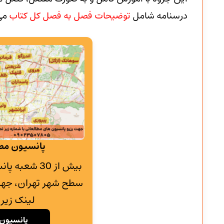
درسنامه شامل
توضیحات فصل به فصل کل کتاب
می
پانسیون مطا
بیش از 30 شع
سطح شهر تهران، جهت
لینک زیر 
پانسیون 