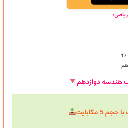
یاضی:
هم
اب هندسه دوازدهم
م 5 مگابایت