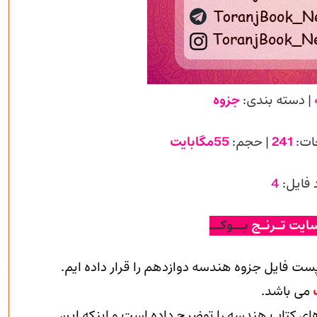
| دسته بندی:
جزوه
ات:
241
| حجم:
55مگابایت
 فایل:
4
ایت تـرنـج
بــوکــ
پست فایل جزوه هندسه دوازدهم را قرار داده ایم.
ک
می باشد.
ی کتاب هندسه را توضیح داده است و اینکه این