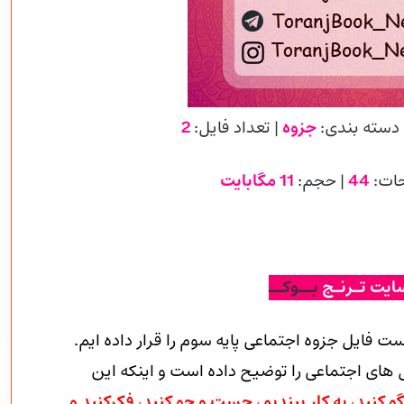
 دسته بندی:
جزوه
| تعداد فایل:
2
حات:
44
| حجم:
11 مگابایت
ایت تـرنـج
بــوکــ
ست فایل جزوه اجتماعی پایه سوم را قرار داده ایم.
ای اجتماعی را توضیح داده است و اینکه این
 کنید، به کار ببندیم، جست و جو کنید، فکرکنید و