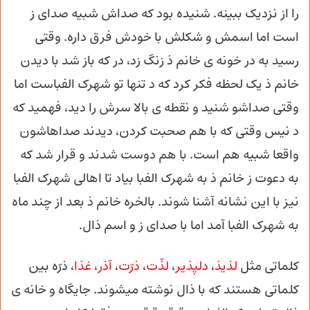
را از نزدیک ببینه. شنیده بود که صداش شبیه صدای ز
است اما اسمش و شکلش با خودش فرق داره. وقتی
رسید به در خونه ی خانم ذ زنگ زد، در که باز شد با دیدن
خانم ذ یک لحظه فکر کرد که د تنها تو شهرک الفباست اما
وقتی صداشو شنید و نقطه ی بالا سرش را دید، فهمید که
د نیس وقتی که با هم صحبت کردن، دیدند صداهاشون
واقعا شبیه هم است. با هم دوست شدند و قرار شد که
به دعوت ز خانم ذ به شهرک الفبا بیاد تا اهالی شهرک الفبا
نیز با این نشانه آشنا شوند. بالخره خانم ذ بعد از چند ماه
به شهرک الفبا آمد اما با صدای ز و اسم ذال.
کلماتی مثل
لذیذ
،
دلپذیر
،
لذّت
،
ذرّت
،
آذر
،
غذا
، ذرّه بین
کلماتی هستند که با ذال نوشته میشوند. جایگاه و خانه ی