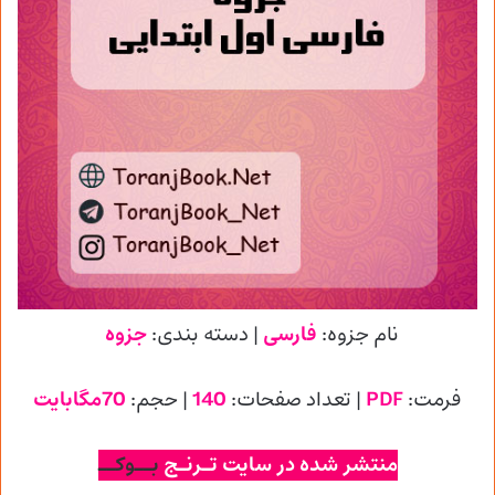
نام جزوه:
فارسی
| دسته بندی:
جزوه
فرمت:
PDF
| تعداد صفحات:
140
| حجم:
70مگابایت
منتشر شده در سایت تـرنـج
بــوکــ