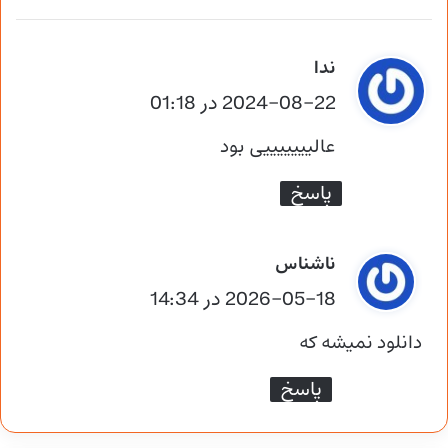
گ
ندا
ف
2024-08-22 در 01:18
ت
عالیییییییی بود
:
پاسخ
گ
ناشناس
ف
2026-05-18 در 14:34
ت
دانلود نمیشه که
:
پاسخ