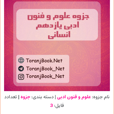
نام جزوه:
علوم و فنون ادبی
| دسته بندی:
جزوه
|
تعدادد
فایل:
3