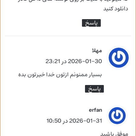
دانلود کنید
پاسخ
گ
مهلا
ف
2026-01-30 در 23:21
ت
بسیار ممنونم ازتون خدا خیرتون بده
:
پاسخ
گ
erfan
ف
2026-01-31 در 10:50
ت
موفق باشید