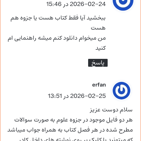
ف
2026-02-24 در 15:46
ت
ببخشید آیا فقط کتاب هست یا جزوه هم
:
هست
من میخوام دانلود کنم میشه راهنمایی ام
کنید
پاسخ
گ
erfan
ف
2026-02-25 در 13:51
ت
سلام دوست عزیز
:
هر دو فایل موجود در جزوه علوم به صورت سوالات
مطرح شده در هر فصل کتاب به همراه جواب میباشد
که میتونید با کلیک بر روی نوشته های داخل کادر