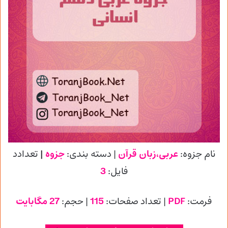
نام جزوه:
عربی،زبان قرآن
| دسته بندی:
جزوه
|
تعدادد
فایل:
3
فرمت:
PDF
| تعداد صفحات:
115
| حجم:
27 مگابایت