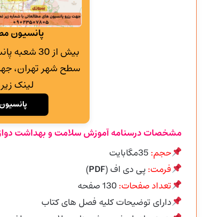
پانسیون مطا
بیش از 30 شع
سطح شهر تهران، جهت
لینک زیر 
پانسیون 
مشخصات درسنامه آموزش سلامت و بهداشت دواز
حجم:
35مگابایت
فرمت:
پی دی اف (
PDF
)
تعداد صفحات:
130 صفحه
دارای توضیحات کلیه فصل های کتاب