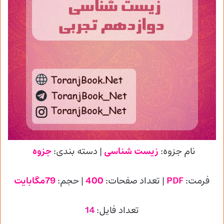
نام جزوه:
زیست شناسی
| دسته بندی:
جزوه
فرمت:
PDF
| تعداد صفحات:
400
| حجم:
79مگابایت
تعداد فایل:
14